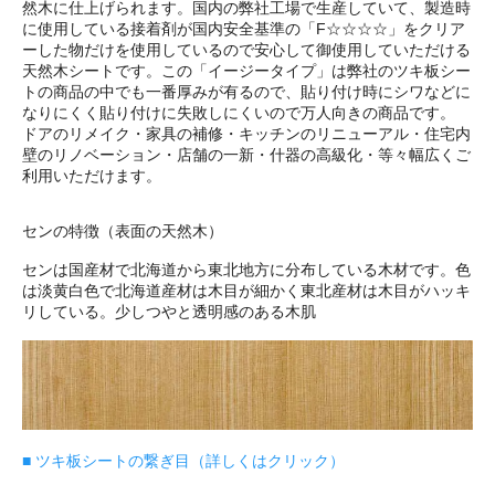
然木に仕上げられます。国内の弊社工場で生産していて、製造時
に使用している接着剤が国内安全基準の「F☆☆☆☆」をクリア
ーした物だけを使用しているので安心して御使用していただける
天然木シートです。この「イージータイプ」は弊社のツキ板シー
トの商品の中でも一番厚みが有るので、貼り付け時にシワなどに
なりにくく貼り付けに失敗しにくいので万人向きの商品です。
ドアのリメイク・家具の補修・キッチンのリニューアル・住宅内
壁のリノベーション・店舗の一新・什器の高級化・等々幅広くご
利用いただけます。
センの特徴（表面の天然木）
センは国産材で北海道から東北地方に分布している木材です。色
は淡黄白色で北海道産材は木目が細かく東北産材は木目がハッキ
リしている。少しつやと透明感のある木肌
■ ツキ板シートの繋ぎ目（詳しくはクリック）