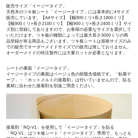
販売サイズ「イージータイプ」
天然木のツキ板シート「イージータイプ」には基本的に4サイズ
販売しています。【A4サイズ】【幅900ミリ×長さ1800ミリ】
【幅900ミリ×長さ2100ミリ】【幅900ミリ×長さ2400ミリ】サイ
ズ別に登録してありますので、お客様の必要なサイズを選択して
いただけます。ツキ板の種類によっては最大長さ3000ミリの商
品登録が有る商品もございます。ツキ板シートは規格サイズのみ
での販売でオーダーメイドサイズでの販売は致しておりません。
オーダーメイドの特注製作には大量ロットが必要となります。
シートの裏面「イージータイプ」
イージータイプの裏面はベージュ色の樹脂含侵紙です。「粘着テ
ープ」・「ホットメルトの接着剤」は付いていませんので、貼る
素材に合わせた接着剤を別途ご用意ください。
接着剤「RQ-V1」を使用して「イージータイプ」を貼る
「RQ-V1」はツキ板シート「イージータイプ」専用で、もっとも