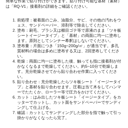
簡単な作業で貼り付けができます。貼り付け可能な基材（素材）
は「RQ-V1」接着剤の詳細をご確認ください。
前処理：被着面のごみ、油脂分、サビ、その他の汚れをウ
ェス、サンドペーパー、溶剤等で除去してください。
塗布：刷毛、ブラシ又は櫛目ゴテ等で原液のまま「ツキ板
シートイージータイプ」と「基材」の両面に均一に塗布し
ます。原則としてシンナー希釈はしないでください。
塗布量：片面につき「150g~200g/㎡」が適当です。多孔
質材料の場合は多めに塗布する又は、2回塗布してくださ
い。
乾燥：両面に均一に塗布した後、触っても指に接着剤が付
かなくなるまで乾燥してください。約5~10分で乾燥しま
す。充分乾燥させてから貼り合わせ作業に入ってくださ
い。
貼り合わせ：充分乾燥したらツキ板シート「イージータイ
プ」と基材を貼り合わせます。圧着は当て木をしてハンマ
ーでたたくか、ローラー等で圧力をかけてください。
カット：はみ出したツキ板シート「イージータイプ」をカ
ッターでカットし、カット面をサンドペーパーでサンディ
ングして仕上げる。
確認：カットしてサンディングした部分を指で触って引っ
掛かりがなくなったら完了。