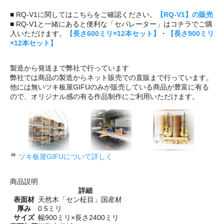
■ RQ-V1に関してはこちらをご確認ください。
【RQ-V1】の販売
■ RQ-V1と一緒にあると便利な「セパレーター」はコチラでご購
入いただけます。
【長さ600ミリ×12本セット】
・
【長さ900ミリ
×12本セット】
製造から発送まで弊社で行っています
弊社では商品の製造からネット販売での直販まで行っています。
他には無いツキ板屋GIFUのみが販売している商品が豊富に有る
ので、オリジナル感の有る作品制作にご利用いただけます。
ツキ板屋GIFUについて詳しく
商品説明
詳細
表面材
天然木「セン柾目」国産材
厚み
0.5ミリ
サイズ
幅900ミリ×長さ2400ミリ