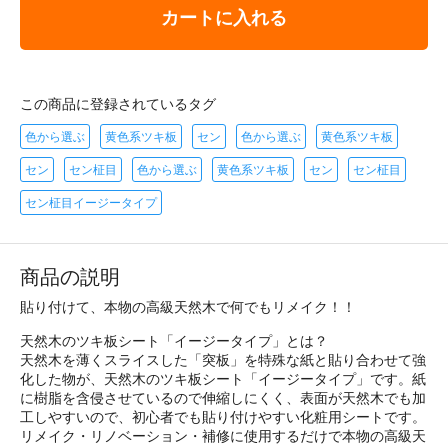
カートに入れる
この商品に登録されているタグ
色から選ぶ
黄色系ツキ板
セン
色から選ぶ
黄色系ツキ板
セン
セン柾目
色から選ぶ
黄色系ツキ板
セン
セン柾目
セン柾目イージータイプ
商品の説明
貼り付けて、本物の高級天然木で何でもリメイク！！
天然木のツキ板シート「イージータイプ」とは？
天然木を薄くスライスした「突板」を特殊な紙と貼り合わせて強
化した物が、天然木のツキ板シート「イージータイプ」です。紙
に樹脂を含侵させているので伸縮しにくく、表面が天然木でも加
工しやすいので、初心者でも貼り付けやすい化粧用シートです。
リメイク・リノベーション・補修に使用するだけで本物の高級天