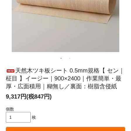
天然木ツキ板シート 0.5mm規格【 セン｜
柾目 】イージー｜900×2400｜作業簡単・最
厚・広面積用｜糊無し／裏面：樹脂含侵紙
9,317円(税847円)
個数
枚