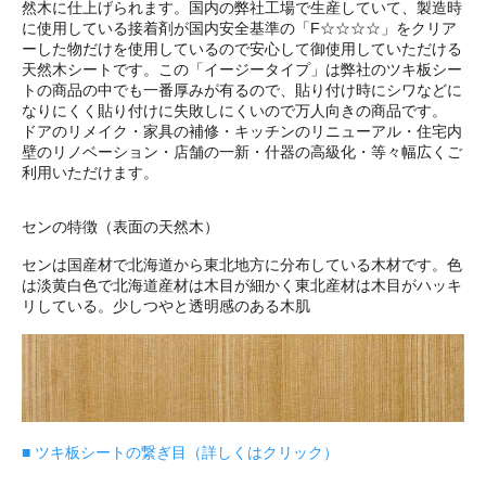
然木に仕上げられます。国内の弊社工場で生産していて、製造時
に使用している接着剤が国内安全基準の「F☆☆☆☆」をクリア
ーした物だけを使用しているので安心して御使用していただける
天然木シートです。この「イージータイプ」は弊社のツキ板シー
トの商品の中でも一番厚みが有るので、貼り付け時にシワなどに
なりにくく貼り付けに失敗しにくいので万人向きの商品です。
ドアのリメイク・家具の補修・キッチンのリニューアル・住宅内
壁のリノベーション・店舗の一新・什器の高級化・等々幅広くご
利用いただけます。
センの特徴（表面の天然木）
センは国産材で北海道から東北地方に分布している木材です。色
は淡黄白色で北海道産材は木目が細かく東北産材は木目がハッキ
リしている。少しつやと透明感のある木肌
■ ツキ板シートの繋ぎ目（詳しくはクリック）