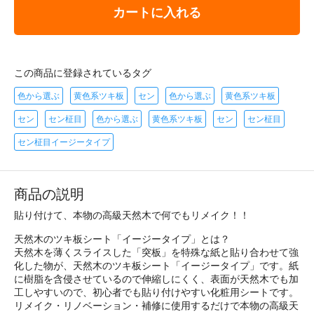
カートに入れる
この商品に登録されているタグ
色から選ぶ
黄色系ツキ板
セン
色から選ぶ
黄色系ツキ板
セン
セン柾目
色から選ぶ
黄色系ツキ板
セン
セン柾目
セン柾目イージータイプ
商品の説明
貼り付けて、本物の高級天然木で何でもリメイク！！
天然木のツキ板シート「イージータイプ」とは？
天然木を薄くスライスした「突板」を特殊な紙と貼り合わせて強
化した物が、天然木のツキ板シート「イージータイプ」です。紙
に樹脂を含侵させているので伸縮しにくく、表面が天然木でも加
工しやすいので、初心者でも貼り付けやすい化粧用シートです。
リメイク・リノベーション・補修に使用するだけで本物の高級天