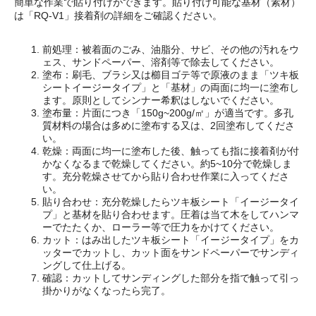
簡単な作業で貼り付けができます。貼り付け可能な基材（素材）
は「RQ-V1」接着剤の詳細をご確認ください。
前処理：被着面のごみ、油脂分、サビ、その他の汚れをウ
ェス、サンドペーパー、溶剤等で除去してください。
塗布：刷毛、ブラシ又は櫛目ゴテ等で原液のまま「ツキ板
シートイージータイプ」と「基材」の両面に均一に塗布し
ます。原則としてシンナー希釈はしないでください。
塗布量：片面につき「150g~200g/㎡」が適当です。多孔
質材料の場合は多めに塗布する又は、2回塗布してくださ
い。
乾燥：両面に均一に塗布した後、触っても指に接着剤が付
かなくなるまで乾燥してください。約5~10分で乾燥しま
す。充分乾燥させてから貼り合わせ作業に入ってくださ
い。
貼り合わせ：充分乾燥したらツキ板シート「イージータイ
プ」と基材を貼り合わせます。圧着は当て木をしてハンマ
ーでたたくか、ローラー等で圧力をかけてください。
カット：はみ出したツキ板シート「イージータイプ」をカ
ッターでカットし、カット面をサンドペーパーでサンディ
ングして仕上げる。
確認：カットしてサンディングした部分を指で触って引っ
掛かりがなくなったら完了。