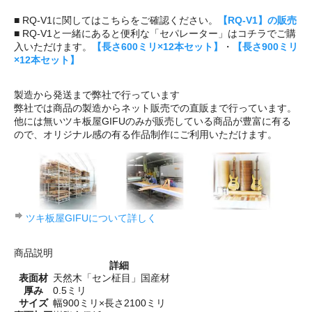
■ RQ-V1に関してはこちらをご確認ください。
【RQ-V1】の販売
■ RQ-V1と一緒にあると便利な「セパレーター」はコチラでご購
入いただけます。
【長さ600ミリ×12本セット】
・
【長さ900ミリ
×12本セット】
製造から発送まで弊社で行っています
弊社では商品の製造からネット販売での直販まで行っています。
他には無いツキ板屋GIFUのみが販売している商品が豊富に有る
ので、オリジナル感の有る作品制作にご利用いただけます。
ツキ板屋GIFUについて詳しく
商品説明
詳細
表面材
天然木「セン柾目」国産材
厚み
0.5ミリ
サイズ
幅900ミリ×長さ2100ミリ