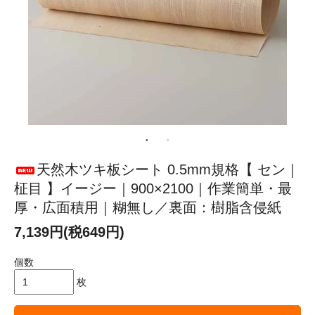
天然木ツキ板シート 0.5mm規格【 セン｜
柾目 】イージー｜900×2100｜作業簡単・最
厚・広面積用｜糊無し／裏面：樹脂含侵紙
7,139円(税649円)
個数
枚