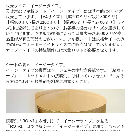
販売サイズ「イージータイプ」
天然木のツキ板シート「イージータイプ」には基本的に4サイズ
販売しています。【A4サイズ】【幅900ミリ×長さ1800ミリ】
【幅900ミリ×長さ2100ミリ】【幅900ミリ×長さ2400ミリ】サイ
ズ別に登録してありますので、お客様の必要なサイズを選択して
いただけます。ツキ板の種類によっては最大長さ3000ミリの商
品登録が有る商品もございます。ツキ板シートは規格サイズのみ
での販売でオーダーメイドサイズでの販売は致しておりません。
オーダーメイドの特注製作には大量ロットが必要となります。
シートの裏面「イージータイプ」
イージータイプの裏面はベージュ色の樹脂含侵紙です。「粘着テ
ープ」・「ホットメルトの接着剤」は付いていませんので、貼る
素材に合わせた接着剤を別途ご用意ください。
接着剤「RQ-V1」を使用して「イージータイプ」を貼る
「RQ-V1」はツキ板シート「イージータイプ」専用で、もっとも