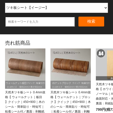
検索
売れ筋商品
天然木ツキ板
格【 ホワ
天然木ツキ板シート 0.4mm規
天然木ツキ板シート 0.4mm規
ノーマル｜
格【 ウォールナット｜板目
格【 ウォールナット｜ブロッ
曲面対応・
】クイック｜450×900｜木の
ク 】クイック｜450×900｜木
裏面：和紙
シール・簡単貼り・時短可｜
のシール・簡単貼り・時短可
799円(税7
粘着シール付／裏面：剥離紙
｜粘着シール付／裏面：剥離