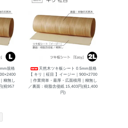
5mm規格
天然木ツキ板シート 0.5mm規格
0×2400
【 キリ｜柾目 】イージー｜900×2700
｜糊無し
｜作業簡単・最厚・広面積用｜糊無し
円(税957
／裏面：樹脂含侵紙
15,403円(税1,400
円)