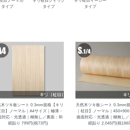
柾目ノーマル
キリ柾目クイック
キリ柾目イージー
タイプ
タイプ
タイプ
木ツキ板シート 0.3mm規格【キリ
天然木ツキ板シート 0.3mm
柾目】ノーマル｜A4サイズ｜極薄・
｜柾目】ノーマル｜450×90
面対応・光透過｜糊無し／裏面：和
曲面対応・光透過｜糊無し／
紙貼り
799円(税73円)
紙貼り
2,045円(税186