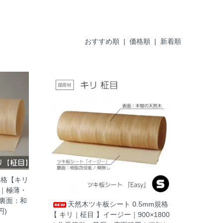
おすすめ順 |
価格順
|
新着順
規格【キリ
0｜極薄・
裏面：和
天然木ツキ板シート 0.5mm規格
円)
【 キリ｜柾目 】イージー｜900×1800