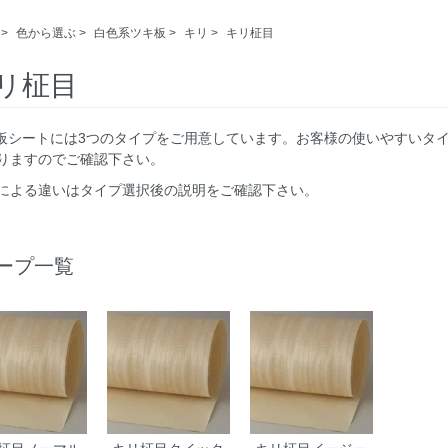
>
色から選ぶ
>
白色系ツキ板
>
キリ
>
キリ柾目
リ柾目
キ板シートには3つのタイプをご用意しています。お客様の使いやすいタ
りますのでご確認下さい。
による違いはタイプ選択後の説明をご確認下さい。
ープ一覧