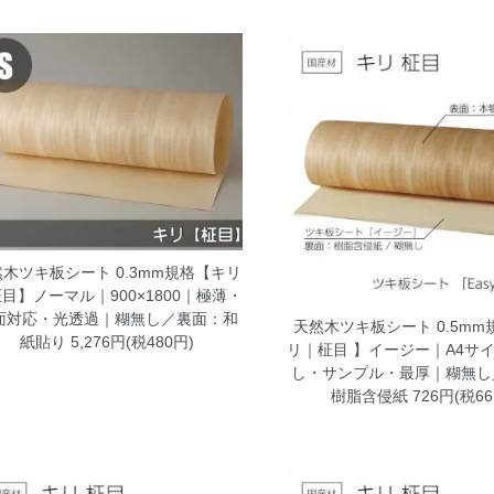
木ツキ板シート 0.3mm規格【キリ
目】ノーマル｜900×1800｜極薄・
面対応・光透過｜糊無し／裏面：和
天然木ツキ板シート 0.5mm
紙貼り
5,276円(税480円)
リ｜柾目 】イージー｜A4サ
し・サンプル・最厚｜糊無し
樹脂含侵紙
726円(税66