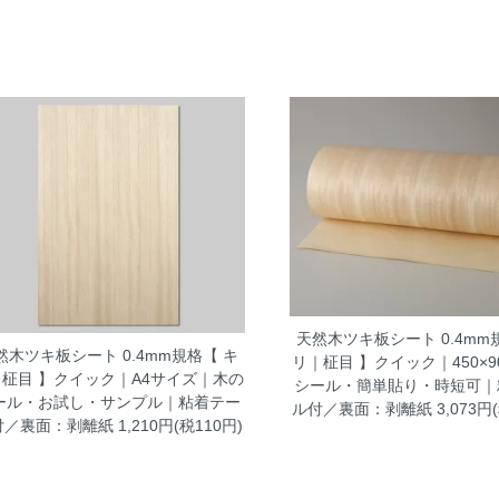
天然木ツキ板シート 0.4mm
然木ツキ板シート 0.4mm規格【 キ
リ｜柾目 】クイック｜450×9
｜柾目 】クイック｜A4サイズ｜木の
シール・簡単貼り・時短可｜
ール・お試し・サンプル｜粘着テー
ル付／裏面：剥離紙
3,073円
付／裏面：剥離紙
1,210円(税110円)