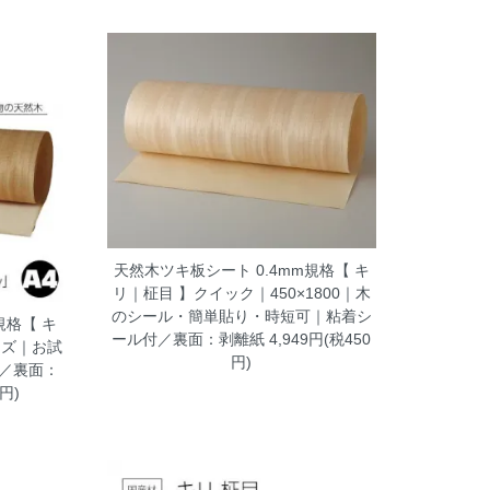
天然木ツキ板シート 0.4mm規格【 キ
リ｜柾目 】クイック｜450×1800｜木
のシール・簡単貼り・時短可｜粘着シ
規格【 キ
ール付／裏面：剥離紙
4,949円(税450
イズ｜お試
円)
／裏面：
円)