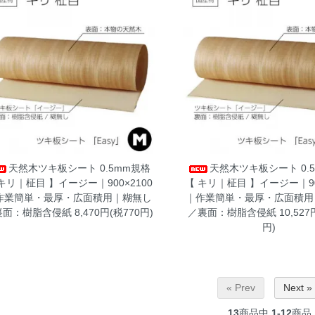
天然木ツキ板シート 0.5mm規格
天然木ツキ板シート 0.
キリ｜柾目 】イージー｜900×2100
【 キリ｜柾目 】イージー｜90
作業簡単・最厚・広面積用｜糊無し
｜作業簡単・最厚・広面積用
裏面：樹脂含侵紙
8,470円(税770円)
／裏面：樹脂含侵紙
10,527
円)
« Prev
Next »
13
商品中
1-12
商品