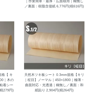
｜作業簡単・最厚・広面積用｜糊無し
／裏面：樹脂含侵紙
6,776円(税616円)
規格【 キ
天然木ツキ板シート 0.3mm規格【キリ
00｜木の
｜柾目】ノーマル｜450×1800｜極薄・
粘着シー
曲面対応・光透過｜糊無し／裏面：和
(税279円)
紙貼り
2,904円(税264円)