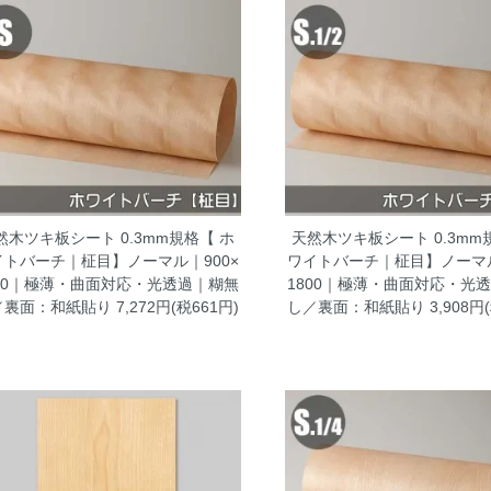
然木ツキ板シート 0.3mm規格【 ホ
天然木ツキ板シート 0.3mm
イトバーチ｜柾目】ノーマル｜900×
ワイトバーチ｜柾目】ノーマル
800｜極薄・曲面対応・光透過｜糊無
1800｜極薄・曲面対応・光
／裏面：和紙貼り
7,272円(税661円)
し／裏面：和紙貼り
3,908円