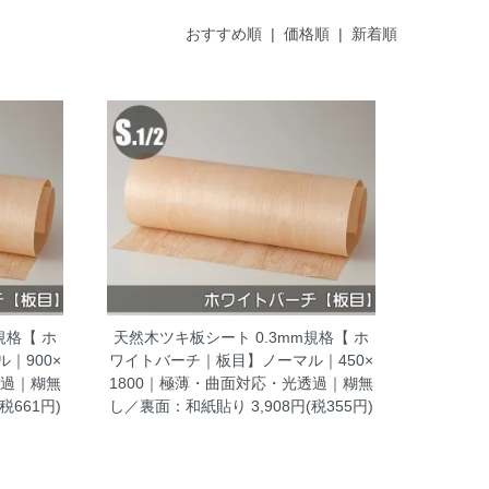
おすすめ順
|
価格順
| 新着順
規格【 ホ
天然木ツキ板シート 0.3mm規格【 ホ
｜900×
ワイトバーチ｜板目】ノーマル｜450×
透過｜糊無
1800｜極薄・曲面対応・光透過｜糊無
(税661円)
し／裏面：和紙貼り
3,908円(税355円)