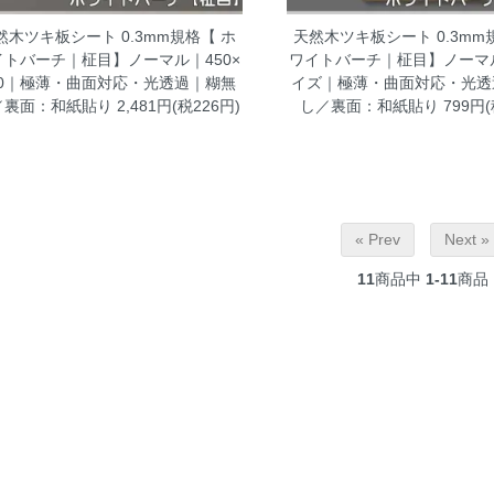
然木ツキ板シート 0.3mm規格【 ホ
天然木ツキ板シート 0.3mm
イトバーチ｜柾目】ノーマル｜450×
ワイトバーチ｜柾目】ノーマ
00｜極薄・曲面対応・光透過｜糊無
イズ｜極薄・曲面対応・光透
／裏面：和紙貼り
2,481円(税226円)
し／裏面：和紙貼り
799円(
« Prev
Next »
11
商品中
1-11
商品