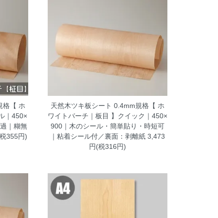
規格【 ホ
天然木ツキ板シート 0.4mm規格【 ホ
｜450×
ワイトバーチ｜板目 】クイック｜450×
透過｜糊無
900｜木のシール・簡単貼り・時短可
(税355円)
｜粘着シール付／裏面：剥離紙
3,473
円(税316円)