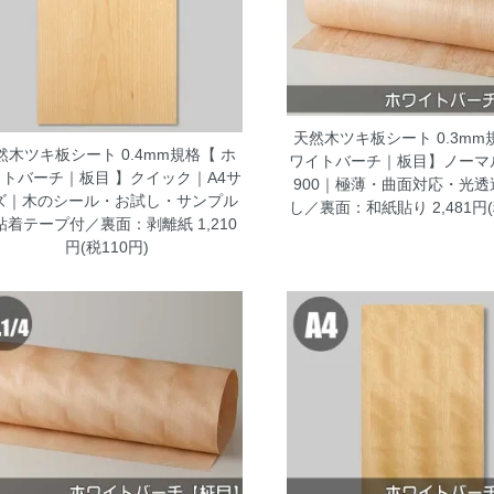
天然木ツキ板シート 0.3mm
然木ツキ板シート 0.4mm規格【 ホ
ワイトバーチ｜板目】ノーマル
イトバーチ｜板目 】クイック｜A4サ
900｜極薄・曲面対応・光透
ズ｜木のシール・お試し・サンプル
し／裏面：和紙貼り
2,481円
粘着テープ付／裏面：剥離紙
1,210
円(税110円)