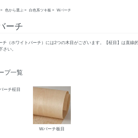
>
色から選ぶ
>
白色系ツキ板
>
Wバーチ
バーチ
バーチ（ホワイトバーチ）には2つの木目がございます。【柾目】は直線
下さい。
ープ一覧
バーチ柾目
Wバーチ板目