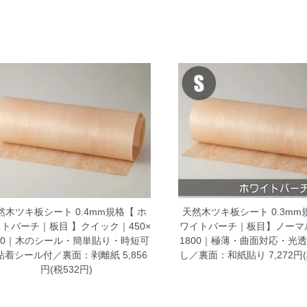
然木ツキ板シート 0.4mm規格【 ホ
天然木ツキ板シート 0.3mm
トバーチ｜板目 】クイック｜450×
ワイトバーチ｜板目】ノーマル
800｜木のシール・簡単貼り・時短可
1800｜極薄・曲面対応・光
粘着シール付／裏面：剥離紙
5,856
し／裏面：和紙貼り
7,272円
円(税532円)