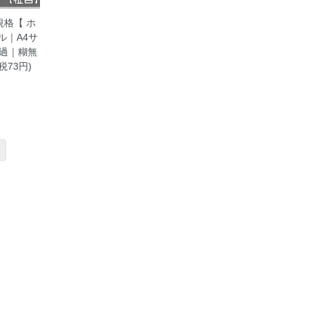
規格【 ホ
ル｜A4サ
過｜糊無
税73円)