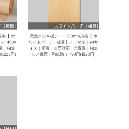
規格【 ホ
天然木ツキ板シート 0.3mm規格【 ホ
｜450×
ワイトバーチ｜板目】ノーマル｜A4サ
過｜糊無
イズ｜極薄・曲面対応・光透過｜糊無
(税226円)
し／裏面：和紙貼り
799円(税73円)