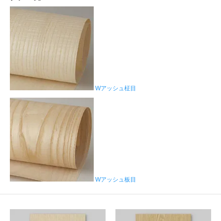
Wアッシュ柾目
Wアッシュ板目