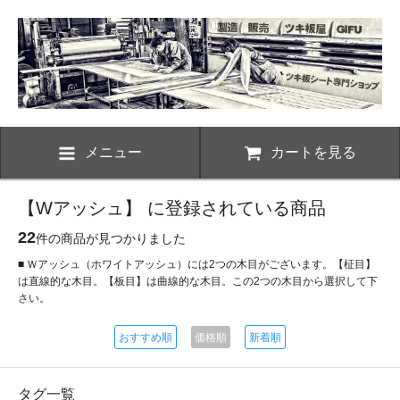
メニュー
カートを見る
【Wアッシュ】 に登録されている商品
22
件の商品が見つかりました
■ Ｗアッシュ（ホワイトアッシュ）には2つの木目がございます。【柾目】
は直線的な木目。【板目】は曲線的な木目。この2つの木目から選択して下
さい。
おすすめ順
価格順
新着順
タグ一覧