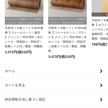
天然木ツキ板
格【 ホワ
天然木ツキ板シート 0.4mm規
天然木ツキ板シート 0.4mm規
ノーマル｜
格【 ウォールナット｜板目
格【 ウォールナット｜ブロッ
曲面対応・
】クイック｜450×900｜木の
ク 】クイック｜450×900｜木
裏面：和紙
シール・簡単貼り・時短可｜
のシール・簡単貼り・時短可
799円(税7
粘着シール付／裏面：剥離紙
｜粘着シール付／裏面：剥離
紙
3,473円(税316円)
3,473円(税316円)
ホーム
カートを見る
特定商取引法に基づく表記